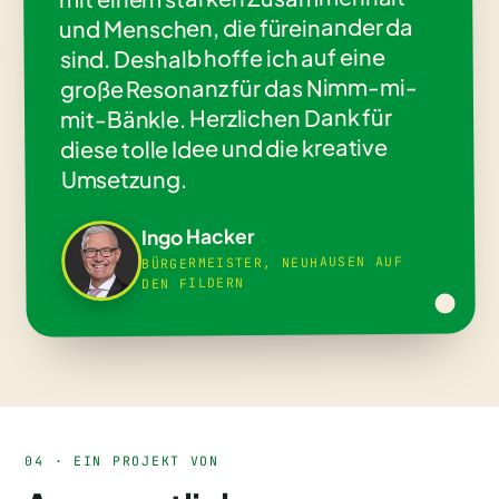
und Menschen, die füreinander da
sind. Deshalb hoffe ich auf eine
große Resonanz für das Nimm-mi-
mit-Bänkle. Herzlichen Dank für
diese tolle Idee und die kreative
Umsetzung.
Ingo Hacker
BÜRGERMEISTER, NEUHAUSEN AUF
DEN FILDERN
04 · EIN PROJEKT VON