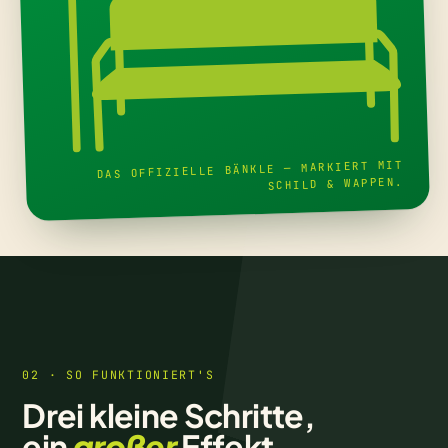
DAS OFFIZIELLE BÄNKLE — MARKIERT MIT
SCHILD & WAPPEN.
02 · SO FUNKTIONIERT'S
Drei kleine Schritte,
ein
großer
Effekt.