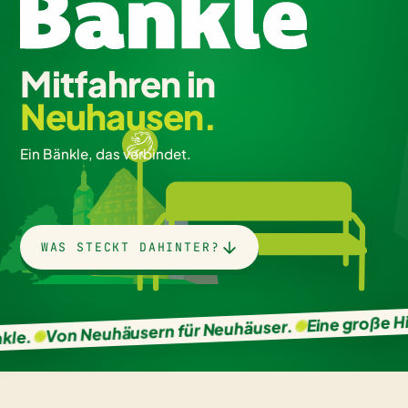
Mitfahren in
Neuhausen.
Ein Bänkle, das verbindet.
WAS STECKT DAHINTER?
Eine große Hilfe
✺
Von Neuhäusern für Neuhäuser.
✺
e.